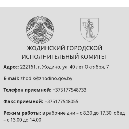
застройщиков, дольщиками, заключившими
договоры, предусматривающие передачу им
во владение и пользование объектов
долевого строительства, платы за
капитальный ремонт, аккумулированных на
специальных счетах, открытых
ЖОДИНСКИЙ ГОРОДСКОЙ
организациями застройщиков,
товариществами собственников в банках и
ИСПОЛНИТЕЛЬНЫЙ КОМИТЕТ
небанковских кредитно-финансовых
Адрес:
222161, г. Жодино, ул. 40 лет Октября, 7
организациях, либо размещенных во вклады
(депозиты) организаций застройщиков,
E-mail:
zhodik@zhodino.gov.by
товариществ собственников в банках и
небанковских кредитно-финансовых
Телефон приемной:
+375177548733
организациях для аккумулирования этих
Факс приемной:
+375177548055
средств на капитальный ремонт жилого
дома, его конструктивных элементов,
Режим работы:
в рабочие дни – с 8.30 до 17.30, обед
инженерных систем
– с 13.00 до 14.00
16.3.1 «Получение решения о признании