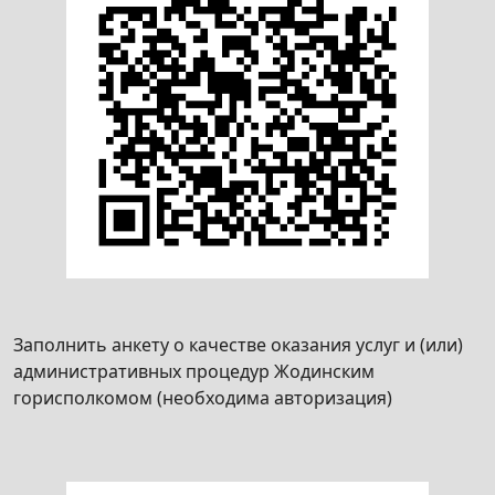
Республики Беларусь (кроме организаторов
культурно-зрелищных мероприятий с
участием только белорусских исполнителей,
а также государственных организаций
культуры при условии финансирования
организаций и проведения культурно-
зрелищных мероприятий полностью либо
частично за счет средств бюджета)
Получение удостоверения на право
организации и проведения культурно-
зрелищного мероприятия на территории
Республики Беларусь организатором
культурно-зрелищного мероприятия с
Заполнить анкету о качестве оказания услуг и (или)
участием только белорусских исполнителей,
административных процедур Жодинским
а также государственной организацией
горисполкомом (необходима авторизация)
культуры при условии финансирования
организации и проведения культурно-
зрелищного мероприятия полностью либо