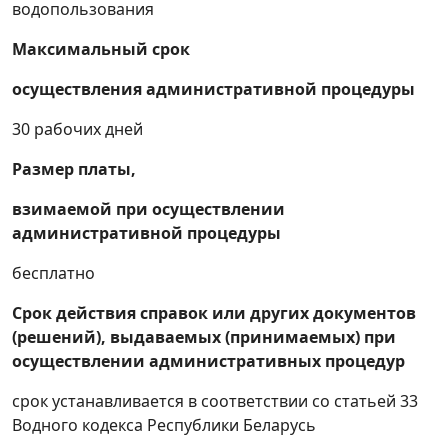
хозяйственно-питьевых,
водопользования
гидроэнергетических нужд или нужд
Максимальный срок
обеспечения обороны с выдачей в
установленном порядке государственного
осуществления административной процедуры
акта
30 рабочих дней
Получение решения о предоставлении
участка лесного фонда для лесопользования
Размер платы,
в целях проведения культурно-
взимаемой при осуществлении
оздоровительных, туристических, иных
административной процедуры
рекреационных, спортивно-массовых,
физкультурно-оздоровительных или
бесплатно
спортивных мероприятий
Срок действия справок или других документов
Получение лицензии на осуществление
(решений), выдаваемых (принимаемых) при
образовательной деятельности
осуществлении административных процедур
Получение решения об отмене решения о
срок устанавливается в соответствии со статьей 33
переводе нежилого помещения в жилое
Водного кодекса Республики Беларусь
«Внесение изменения в ранее выданную