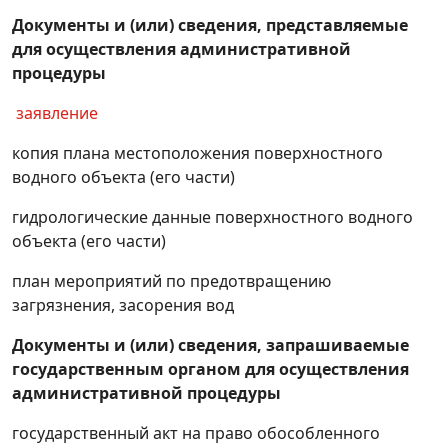
консервации, проекта расконсервации,
Документы и (или) сведения, представляемые
проекта ликвидации горных предприятий,
для осуществления административной
связанных с разработкой месторождений
процедуры
стратегических полезных ископаемых (их
частей), полезных ископаемых
заявление
ограниченного распространения
копия плана местоположения поверхностного
Получение решения о предоставлении
водного объекта (его части)
горного отвода с выдачей в установленном
порядке акта, удостоверяющего горный
гидрологические данные поверхностного водного
отвод
объекта (его части)
Получение решения о предоставлении
план мероприятий по предотвращению
геологического отвода с выдачей в
загрязнения, засорения вод
установленном порядке акта,
Документы и (или) сведения, запрашиваемые
удостоверяющего геологический отвод
государственным органом для осуществления
Получение решения о предоставлении
административной процедуры
поверхностного водного объекта (его части)
в обособленное водопользование для
государственный акт на право обособленного