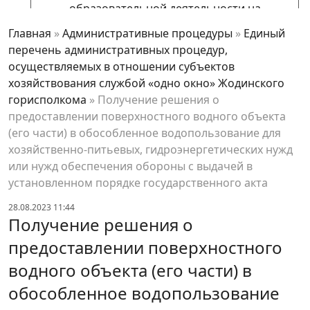
образовательной деятельности на
основании уведомления лицензиата о
Главная
»
Административные процедуры
»
Единый
прекращении осуществления
перечень административных процедур,
лицензируемого вида деятельности
осуществляемых в отношении субъектов
Внесение изменения в специальное
хозяйствования службой «одно окно» Жодинского
разрешение (лицензию) на осуществление
горисполкома
»
Получение решения о
образовательной деятельности
предоставлении поверхностного водного объекта
(его части) в обособленное водопользование для
Установление норм расхода и (или)
хозяйственно-питьевых, гидроэнергетических нужд
предельных уровней потребления топливно-
или нужд обеспечения обороны с выдачей в
энергетических ресурсов для юридических
установленном порядке государственного акта
лиц с годовым суммарным потреблением
топливно-энергетических ресурсов 300 тонн
28.08.2023 11:44
Получение решения о
условного топлива и более и (или)
юридических лиц, имеющи
предоставлении поверхностного
Согласование содержания наружной
водного объекта (его части) в
рекламы, рекламы на транспортном средстве
обособленное водопользование
Переоформление разрешения на