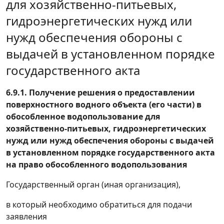
для хозяйственно-питьевых,
размещение средства наружной рекламы
гидроэнергетических нужд или
Продление действия разрешения на
нужд обеспечения обороны с
размещение средства наружной рекламы
выдачей в установленном порядке
Получение разрешения на размещение
государственного акта
средства наружной рекламы
Исключение сведений из Реестра бытовых
6.9.1. Получение решения о предоставлении
услуг Республики Беларусь
поверхностного водного объекта (его части) в
Внесение изменения в сведения,
обособленное водопользование для
включенные в Реестр бытовых услуг
хозяйственно-питьевых, гидроэнергетических
Республики Беларусь
нужд или нужд обеспечения обороны с выдачей
в установленном порядке государственного акта
Включение сведений о субъектах,
на право обособленного водопользования
оказывающих бытовые услуги, объектах
бытового обслуживания в Реестр бытовых
Государственный орган (иная организация),
услуг Республики Беларусь
в который необходимо обратиться для подачи
Согласование режима работы после 23.00 и
заявления