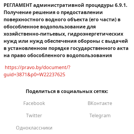
разрешительную документацию на
РЕГЛАМЕНТ административной процедуры 6.9.1.
разработку проектной документации,
Получение решения о предоставлении
возведение, реконструкцию, снос объекта,
поверхностного водного объекта (его части) в
ремонтно-реставрационные работы,
обособленное водопользование для
установку зарядных станций в части
хозяйственно-питьевых, гидроэнергетических
подготовки архитектурно-планировочного
нужд или нужд обеспечения обороны с выдачей
задания и (или) схемы размещения объекта
в установленном порядке государственного акта
(либо внесения изменений в них), получения
на право обособленного водопользования
новых технических условий и технических
https://pravo.by/document/?
требований»
guid=3871&p0=W22237625
Получение решения о предоставлении
субсидии для уплаты части процентов за
Поделиться в социальных сетях:
пользование кредитом
Facebook
ВКонтакте
Согласование использования средств от
внесения собственниками жилых и (или)
Twitter
Telegram
нежилых помещений, нанимателями,
арендаторами, лизингополучателями жилых
Одноклассники
помещений, членами организаций