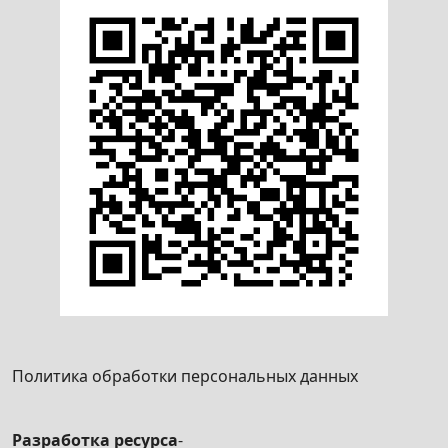
частично за счет средств бюджета
Подтверждение государственной
аккредитации на право осуществления
деятельности по развитию физической
культуры и спорта
Государственная аккредитация на право
осуществления деятельности по развитию
физической культуры и спорта
Изменение лицензии на осуществление
образовательной деятельности
Получение решения о предоставлении
участка лесного фонда в аренду для
заготовки живицы, второстепенных лесных
ресурсов, побочного лесопользования
Политика обработки персональных данных
Согласование товарообменных операций
без поступления денежных средств
Разработка ресурса
-