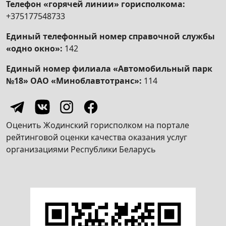
Телефон «горячей линии» горисполкома:
многоквартирного, блокированного или
+375177548733
одноквартирного жилого дома,
его придомовой территории, квартиры
Единый телефонный номер справочной службы
в многоквартирном или блокированном
«одно окно»:
142
жилом доме, общежития
Единый номер филиала «Автомобильный парк
не соответствующими установленным
№18» ОАО «Миноблавтотранс»:
114
для проживания санитарным и техническим
требованиям»
Принятие решения об осуществлении
деятельности по оказанию услуг в сфере
Оценить Жодинский горисполком на портале
агроэкотуризма
рейтинговой оценки качества оказания услуг
организациями Республики Беларусь
Согласование проведения соревнования по
спортивному рыболовству в рыболовных
угодьях фонда запаса
Получение удостоверения на право
организации и проведения культурно-
зрелищного мероприятия на территории