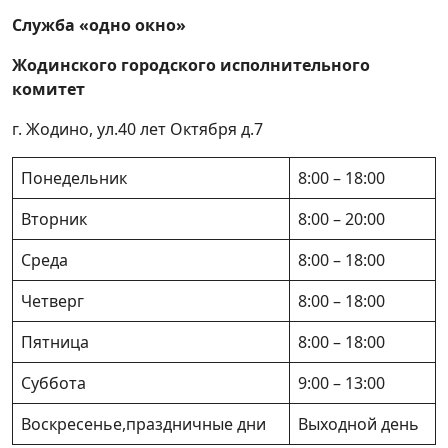
до 7.00 объекта бытового обслуживания
Служба «одно окно»
Образование и молодежная политика
Жодинского городского исполнительного
Согласование ввода в эксплуатацию вновь
комитет
создаваемой или реконструируемой
оптоволоконной линии связи (за
г. Жодино, ул.40 лет Октября д.7
исключением расположенной внутри
капитального строения (здания, сооружения)
Понедельник
8:00 – 18:00
и абонентских линий электросвязи)
Вторник
8:00 – 20:00
Включение в государственный реестр
организаций, которые могут выступать
Среда
8:00 – 18:00
уполномоченными лицами по управлению
общим имуществом совместного
Четверг
8:00 – 18:00
домовладения, внесение изменений в
Пятница
8:00 – 18:00
реестр, исключение из реестра
Исключение сведений из Торгового реестра
Суббота
9:00 – 13:00
Республики Беларусь
Воскресенье,праздничные дни
Выходной день
Получение справки о расчетах по