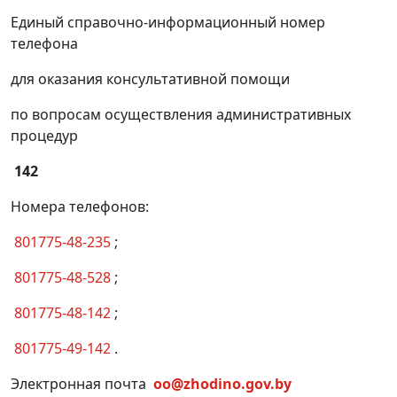
полученным из местного бюджета
Единый справочно-информационный номер
бюджетным займам, ссудам, исполненным
телефона
гарантиям местных исполнительных и
для оказания консультативной помощи
распорядительных органов
Получение разрешения на эксплуатацию
по вопросам осуществления административных
кинозала, иного специально
процедур
оборудованного помещения (места),
142
оснащенного кинооборудованием, и такого
оборудования
Номера телефонов:
Получение решения о разрешении
801775-48-235
;
проведения проектно-изыскательских работ
и строительства вновь создаваемых и (или)
801775-48-528
;
реконструируемых оптоволоконных линий
801775-48-142
;
связи (за исключением расположенных
внутри капитальных строений (зданий,
801775-49-142
.
сооружений) и абонентских
Электронная почта
oo@zhodino.gov.by
Получение согласования проекта