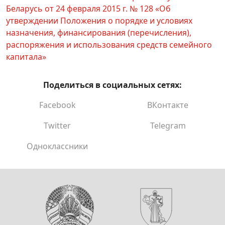
Информация
Беларусь от 24 февраля 2015 г. № 128 «Об
утверждении Положения о порядке и условиях
Нормативные документы по охране труда
назначения, финансирования (перечисления),
Пенсионное обеспечение
распоряжения и использования средств семейного
капитала»
Ежемесячная доплата к пенсии
Социальная поддержка населения
Поделиться в социальных сетях:
Государственные пособия семьям,
Facebook
ВКонтакте
воспитывающим детей
Twitter
Telegram
Государственная адресная социальная
поддержка
Одноклассники
Пособия на детей от 3 до 18 лет в период
воспитания ребенка в возрасте до 3-х лет
Социальная скидка на товары первой
необходимости
Управление по труду, занятости и социальной