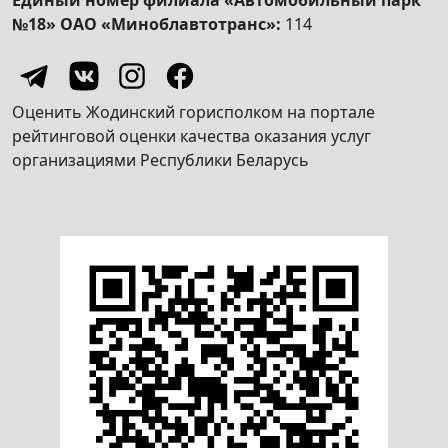
Социальные льготы и гарантии гражданам,
№18» ОАО «Миноблавтотранс»:
114
пострадавшим от катастрофы на
Чернобыльской АЭС
Вопрос-ответ
Оценить Жодинский горисполком на портале
Ясный язык
рейтинговой оценки качества оказания услуг
организациями Республики Беларусь