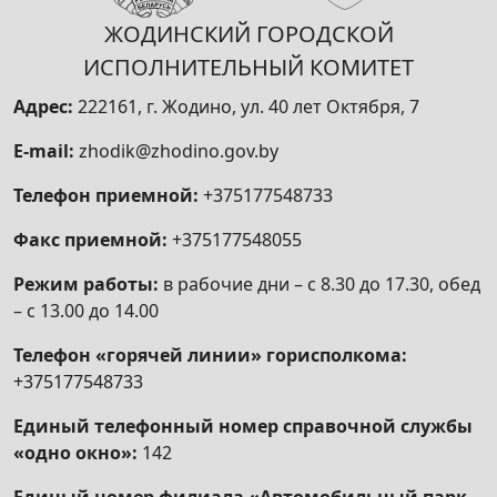
защите
ЖОДИНСКИЙ ГОРОДСКОЙ
Структура управления
ИСПОЛНИТЕЛЬНЫЙ КОМИТЕТ
График приема граждан
Адрес:
222161, г. Жодино, ул. 40 лет Октября, 7
Специалисты управления
E-mail:
zhodik@zhodino.gov.by
Занятость
Телефон приемной:
+375177548733
Комиссия по противодействию коррупции
Факс приемной:
+375177548055
Методические материалы
Режим работы:
в рабочие дни – с 8.30 до 17.30, обед
Справочная информация для сведения граждан
– с 13.00 до 14.00
Размер пособия на погребение
Телефон «горячей линии» горисполкома:
Сроки выплаты пенсий
+375177548733
Льготы, права и гарантии для людей с
Единый телефонный номер справочной службы
инвалидностью
«одно окно»:
142
Памятка об отложенном выходе на пенсию
Единый номер филиала «Автомобильный парк