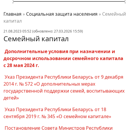
Первое рабочее место по программе
«Приобретение опыта практической работы
Главная
»
Социальная защита населения
»
Семейный
с частичной компенсацией нанимателям
капитал
затрат на оплату труда»
21.08.2023 05:52 (обновлено: 27.03.2026 15:59)
Семейный капитал
Адаптация к трудовой дейтельности лиц,
имеющих инвалидность
Дополнительные условия при назначении и
Содействие в организации
досрочном использовании семейного капитала
предпринимательской деятельности
с 28 мая 2024 г.
Оплата труда
Указ Президента Республики Беларусь от 9 декабря
Семейный капитал
2014 г. № 572 «О дополнительных мерах
государственной поддержки семей, воспитывающих
Охрана труда
детей»
Мобильная группа
Указ Президента Республики Беларусь от 18
Проверка знаний
сентября 2019 г. № 345 «О семейном капитале»
Горячая линия
Постановление Совета Министров Республики