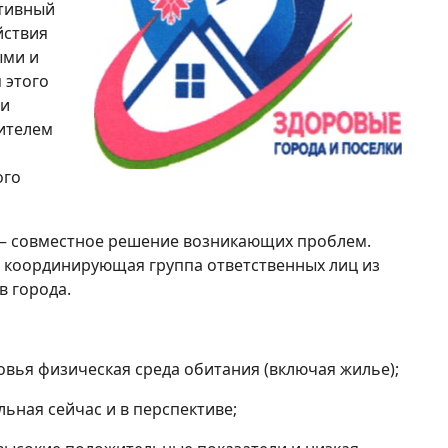
ктивный
йствия
ыми и
 этого
 и
ителем
ого
— совместное решение возникающих проблем.
координирующая группа ответственных лиц из
в города.
овья физическая среда обитания (включая жилье);
льная сейчас и в перспективе;