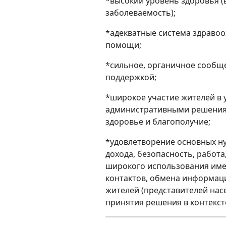
*высокий уровень здоровья (
заболеваемость);
*адекватные система здраво
помощи;
*сильное, органичное сообщ
поддержкой;
*широкое участие жителей в 
административными решениям
здоровье и благополучие;
*удовлетворение основных ну
дохода, безопасность, работа
широкого использования име
контактов, обмена информаци
жителей (представителей нас
принятия решения в контекс