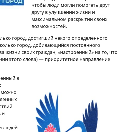
чтобы люди могли помогать друг
другу в улучшении жизни и
максимальном раскрытии своих
возможностей.
олько город, достигший некого определенного
сколько город, добивающийся постоянного
а жизни своих граждан, «настроенный» на то, что
нии этого слова) — приоритетное направление
женный в
:
й можно
вленных
ствий
 и
и людей