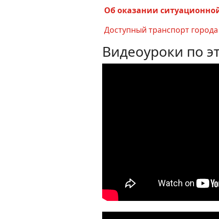
Об оказании ситуационн
Доступный транспорт город
Видеоуроки по э