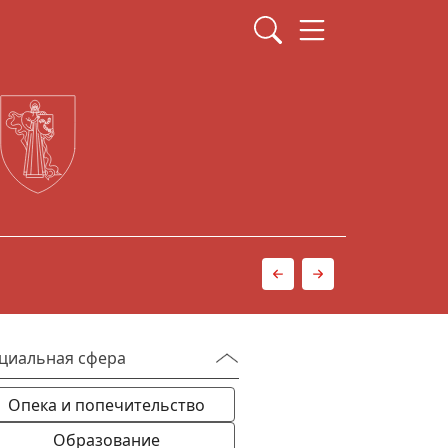
Вниманию незанятого н
циальная сфера
Опека и попечительство
Образование