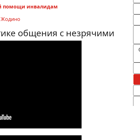
ой помощи инвалидам
а Жодино
тике общения с незрячими