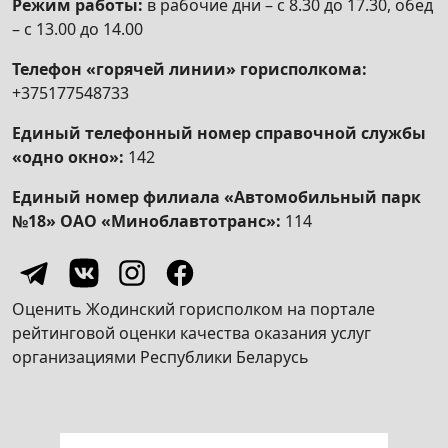
Режим работы:
в рабочие дни – с 8.30 до 17.30, обед
консервации, проекта расконсервации,
– с 13.00 до 14.00
проекта ликвидации горных предприятий,
связанных с разработкой месторождений
Телефон «горячей линии» горисполкома:
стратегических полезных ископаемых (их
+375177548733
частей), полезных ископаемых
ограниченного распространения
Единый телефонный номер справочной службы
«одно окно»:
142
Получение решения о предоставлении
горного отвода с выдачей в установленном
Единый номер филиала «Автомобильный парк
порядке акта, удостоверяющего горный
№18» ОАО «Миноблавтотранс»:
114
отвод
Получение решения о предоставлении
геологического отвода с выдачей в
Оценить Жодинский горисполком на портале
установленном порядке акта,
рейтинговой оценки качества оказания услуг
удостоверяющего геологический отвод
организациями Республики Беларусь
Получение решения о предоставлении
поверхностного водного объекта (его части)
в обособленное водопользование для