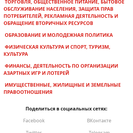
до 7.00 объекта бытового обслуживания
ТОРГОВЛЯ, ОБЩЕСТВЕННОЕ ПИТАНИЕ, БЫТОВОЕ
ОБСЛУЖИВАНИЕ НАСЕЛЕНИЯ, ЗАЩИТА ПРАВ
Образование и молодежная политика
ПОТРЕБИТЕЛЕЙ, РЕКЛАМНАЯ ДЕЯТЕЛЬНОСТЬ И
Согласование ввода в эксплуатацию вновь
ОБРАЩЕНИЕ ВТОРИЧНЫХ РЕСУРСОВ
создаваемой или реконструируемой
ОБРАЗОВАНИЕ И МОЛОДЕЖНАЯ ПОЛИТИКА
оптоволоконной линии связи (за
исключением расположенной внутри
ФИЗИЧЕСКАЯ КУЛЬТУРА И СПОРТ, ТУРИЗМ,
капитального строения (здания, сооружения)
КУЛЬТУРА
и абонентских линий электросвязи)
ФИНАНСЫ, ДЕЯТЕЛЬНОСТЬ ПО ОРГАНИЗАЦИИ
Включение в государственный реестр
АЗАРТНЫХ ИГР И ЛОТЕРЕЙ
организаций, которые могут выступать
уполномоченными лицами по управлению
ИМУЩЕСТВЕННЫЕ, ЖИЛИЩНЫЕ И ЗЕМЕЛЬНЫЕ
общим имуществом совместного
ПРАВООТНОШЕНИЯ
домовладения, внесение изменений в
реестр, исключение из реестра
Поделиться в социальных сетях:
Исключение сведений из Торгового реестра
Facebook
ВКонтакте
Республики Беларусь
Получение справки о расчетах по
Twitter
Telegram