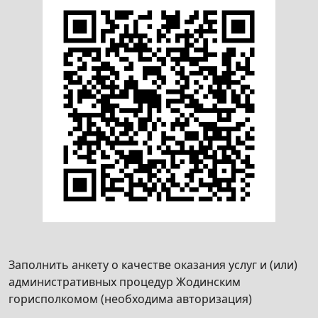
хозяйственно-питьевых,
гидроэнергетических нужд или нужд
обеспечения обороны с выдачей в
установленном порядке государственного
акта
Получение решения о предоставлении
участка лесного фонда для лесопользования
в целях проведения культурно-
оздоровительных, туристических, иных
рекреационных, спортивно-массовых,
физкультурно-оздоровительных или
спортивных мероприятий
Получение лицензии на осуществление
образовательной деятельности
Заполнить анкету о качестве оказания услуг и (или)
Получение решения об отмене решения о
административных процедур Жодинским
переводе нежилого помещения в жилое
горисполкомом (необходима авторизация)
«Внесение изменения в ранее выданную