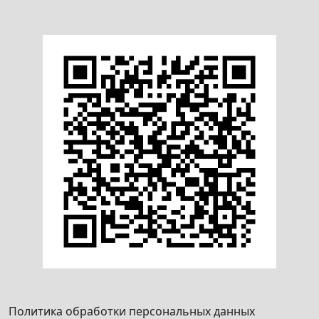
разрешительную документацию на
разработку проектной документации,
возведение, реконструкцию, снос объекта,
ремонтно-реставрационные работы,
установку зарядных станций в части
подготовки архитектурно-планировочного
задания и (или) схемы размещения объекта
(либо внесения изменений в них), получения
новых технических условий и технических
требований»
Получение решения о предоставлении
субсидии для уплаты части процентов за
пользование кредитом
Согласование использования средств от
внесения собственниками жилых и (или)
нежилых помещений, нанимателями,
арендаторами, лизингополучателями жилых
Политика обработки персональных данных
помещений, членами организаций