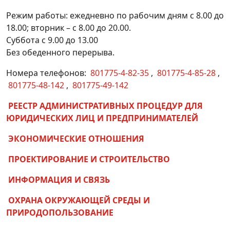
размещение средства наружной рекламы
Режим работы: ежедневно по рабочим дням с 8.00 до
18.00; вторник – с 8.00 до 20.00.
Продление действия разрешения на
Суббота с 9.00 до 13.00
размещение средства наружной рекламы
Без обеденного перерыва.
Получение разрешения на размещение
средства наружной рекламы
Номера телефонов:
801775-4-82-35
,
801775-4-85-28
,
801775-48-142
,
801775-49-142
Исключение сведений из Реестра бытовых
услуг Республики Беларусь
РЕЕСТР АДМИНИСТРАТИВНЫХ ПРОЦЕДУР ДЛЯ
ЮРИДИЧЕСКИХ ЛИЦ И ПРЕДПРИНИМАТЕЛЕЙ
Внесение изменения в сведения,
включенные в Реестр бытовых услуг
ЭКОНОМИЧЕСКИЕ ОТНОШЕНИЯ
Республики Беларусь
ПРОЕКТИРОВАНИЕ И СТРОИТЕЛЬСТВО
Включение сведений о субъектах,
оказывающих бытовые услуги, объектах
ИНФОРМАЦИЯ И СВЯЗЬ
бытового обслуживания в Реестр бытовых
услуг Республики Беларусь
ОХРАНА ОКРУЖАЮЩЕЙ СРЕДЫ И
ПРИРОДОПОЛЬЗОВАНИЕ
Согласование режима работы после 23.00 и