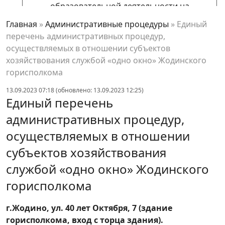
образовательной деятельности на
основании уведомления лицензиата о
Главная
»
Административные процедуры
»
Единый
прекращении осуществления
перечень административных процедур,
лицензируемого вида деятельности
осуществляемых в отношении субъектов
Внесение изменения в специальное
хозяйствования службой «одно окно» Жодинского
разрешение (лицензию) на осуществление
горисполкома
образовательной деятельности
13.09.2023 07:18 (обновлено: 13.09.2023 12:25)
Единый перечень
Установление норм расхода и (или)
предельных уровней потребления топливно-
административных процедур,
энергетических ресурсов для юридических
осуществляемых в отношении
лиц с годовым суммарным потреблением
субъектов хозяйствования
топливно-энергетических ресурсов 300 тонн
условного топлива и более и (или)
службой «одно окно» Жодинского
юридических лиц, имеющи
горисполкома
Согласование содержания наружной
рекламы, рекламы на транспортном средстве
г.Жодино, ул. 40 лет Октября, 7 (здание
горисполкома, вход с торца здания).
Переоформление разрешения на