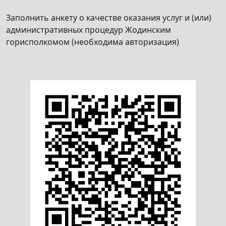
Республики Беларусь (кроме организаторов
Заполнить анкету о качестве оказания услуг и (или)
культурно-зрелищных мероприятий с
административных процедур Жодинским
участием только белорусских исполнителей,
горисполкомом (необходима авторизация)
а также государственных организаций
культуры при условии финансирования
организаций и проведения культурно-
зрелищных мероприятий полностью либо
частично за счет средств бюджета)
Получение удостоверения на право
организации и проведения культурно-
зрелищного мероприятия на территории
Республики Беларусь организатором
культурно-зрелищного мероприятия с
участием только белорусских исполнителей,
а также государственной организацией
культуры при условии финансирования
организации и проведения культурно-
зрелищного мероприятия полностью либо