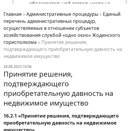
образовательной деятельности на
основании уведомления лицензиата о
Главная
»
Административные процедуры
»
Единый
прекращении осуществления
перечень административных процедур,
лицензируемого вида деятельности
осуществляемых в отношении субъектов
Внесение изменения в специальное
хозяйствования службой «одно окно» Жодинского
разрешение (лицензию) на осуществление
горисполкома
»
Принятие решения,
образовательной деятельности
подтверждающего приобретательную давность на
недвижимое имущество
Установление норм расхода и (или)
предельных уровней потребления топливно-
28.08.2023 10:56
Принятие решения,
энергетических ресурсов для юридических
лиц с годовым суммарным потреблением
подтверждающего
топливно-энергетических ресурсов 300 тонн
приобретательную давность на
условного топлива и более и (или)
недвижимое имущество
юридических лиц, имеющи
Согласование содержания наружной
16.2.1 «Принятие решения, подтверждающего
рекламы, рекламы на транспортном средстве
приобретательную давность на недвижимое
Переоформление разрешения на
имущество»