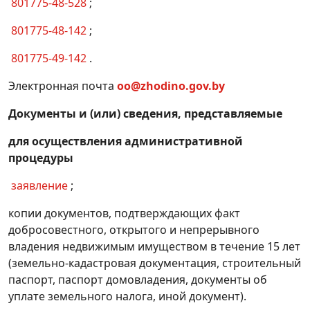
801775-48-528
;
полученным из местного бюджета
бюджетным займам, ссудам, исполненным
801775-48-142
;
гарантиям местных исполнительных и
801775-49-142
.
распорядительных органов
Электронная почта
oo@zhodino.gov.by
Получение разрешения на эксплуатацию
кинозала, иного специально
Документы и (или) сведения, представляемые
оборудованного помещения (места),
оснащенного кинооборудованием, и такого
для осуществления административной
оборудования
процедуры
Получение решения о разрешении
заявление
;
проведения проектно-изыскательских работ
и строительства вновь создаваемых и (или)
копии документов, подтверждающих факт
реконструируемых оптоволоконных линий
добросовестного, открытого и непрерывного
связи (за исключением расположенных
владения недвижимым имуществом в течение 15 лет
внутри капитальных строений (зданий,
(земельно-кадастровая документация, строительный
сооружений) и абонентских
паспорт, паспорт домовладения, документы об
уплате земельного налога, иной документ).
Получение согласования проекта