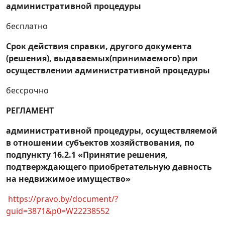
хозяйственно-питьевых,
административной процедуры
гидроэнергетических нужд или нужд
бесплатно
обеспечения обороны с выдачей в
установленном порядке государственного
Срок действия справки, другого документа
акта
(решения), выдаваемых
(принимаемого) при
Получение решения о предоставлении
осуществлении административной процедуры
участка лесного фонда для лесопользования
бессрочно
в целях проведения культурно-
оздоровительных, туристических, иных
РЕГЛАМЕНТ
рекреационных, спортивно-массовых,
физкультурно-оздоровительных или
административной процедуры, осуществляемой
спортивных мероприятий
в отношении субъектов хозяйствования, по
подпункту 16.2.1 «Принятие решения,
Получение лицензии на осуществление
подтверждающего приобретательную давность
образовательной деятельности
на недвижимое имущество»
Получение решения об отмене решения о
https://pravo.by/document/?
переводе нежилого помещения в жилое
guid=3871&p0=W22238552
«Внесение изменения в ранее выданную