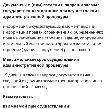
консервации, проекта расконсервации,
Документы и (или) сведения, запрашиваемые
проекта ликвидации горных предприятий,
государственным органом для осуществления
связанных с разработкой месторождений
административной процедуры
стратегических полезных ископаемых (их
информация о существующих в момент выдачи
частей), полезных ископаемых
информации правах, ограничениях (обременениях)
ограниченного распространения
прав на капитальное строение (здание, сооружение)
Получение решения о предоставлении
и земельный участок, на котором это капитальное
горного отвода с выдачей в установленном
строение (здание, сооружение) расположено
порядке акта, удостоверяющего горный
отвод
Максимальный срок осуществления
административной процедуры
Получение решения о предоставлении
геологического отвода с выдачей в
15 дней, а в случае запроса документов и (или)
установленном порядке акта,
сведений от других государственных органов, иных
удостоверяющего геологический отвод
организаций – 1 месяц
Получение решения о предоставлении
Размер платы,
поверхностного водного объекта (его части)
в обособленное водопользование для
взимаемой при осуществлении