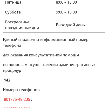
до 7.00 объекта бытового обслуживания
Пятница
8:00 – 18:00
Образование и молодежная политика
Суббота
9:00 – 13:00
Согласование ввода в эксплуатацию вновь
Воскресенье,
создаваемой или реконструируемой
Выходной день
праздничные дни
оптоволоконной линии связи (за
исключением расположенной внутри
Единый справочно-информационный номер
капитального строения (здания, сооружения)
телефона
и абонентских линий электросвязи)
Включение в государственный реестр
для оказания консультативной помощи
организаций, которые могут выступать
по вопросам осуществления административных
уполномоченными лицами по управлению
процедур
общим имуществом совместного
домовладения, внесение изменений в
142
реестр, исключение из реестра
Номера телефонов:
Исключение сведений из Торгового реестра
Республики Беларусь
801775-48-235
;
Получение справки о расчетах по