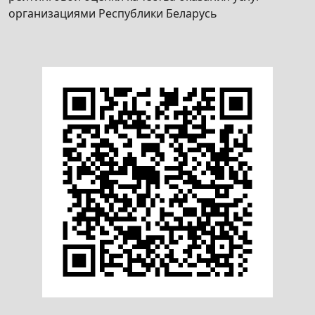
многоквартирного, блокированного или
организациями Республики Беларусь
одноквартирного жилого дома,
его придомовой территории, квартиры
в многоквартирном или блокированном
жилом доме, общежития
не соответствующими установленным
для проживания санитарным и техническим
требованиям»
Принятие решения об осуществлении
деятельности по оказанию услуг в сфере
агроэкотуризма
Согласование проведения соревнования по
спортивному рыболовству в рыболовных
угодьях фонда запаса
Получение удостоверения на право
организации и проведения культурно-
зрелищного мероприятия на территории