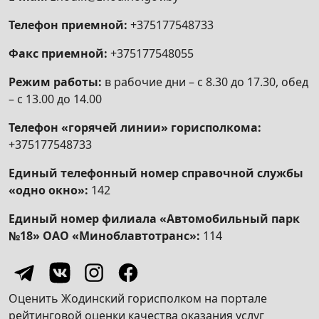
застройщиков, дольщиками, заключившими
Телефон приемной:
+375177548733
договоры, предусматривающие передачу им
во владение и пользование объектов
Факс приемной:
+375177548055
долевого строительства, платы за
Режим работы:
в рабочие дни – с 8.30 до 17.30, обед
капитальный ремонт, аккумулированных на
– с 13.00 до 14.00
специальных счетах, открытых
организациями застройщиков,
Телефон «горячей линии» горисполкома:
товариществами собственников в банках и
+375177548733
небанковских кредитно-финансовых
организациях, либо размещенных во вклады
Единый телефонный номер справочной службы
(депозиты) организаций застройщиков,
«одно окно»:
142
товариществ собственников в банках и
Единый номер филиала «Автомобильный парк
небанковских кредитно-финансовых
№18» ОАО «Миноблавтотранс»:
114
организациях для аккумулирования этих
средств на капитальный ремонт жилого
дома, его конструктивных элементов,
инженерных систем
Оценить Жодинский горисполком на портале
16.3.1 «Получение решения о признании
рейтинговой оценки качества оказания услуг