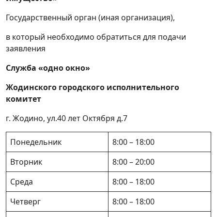
размещение средства наружной рекламы
Государственный орган (иная организация),
Продление действия разрешения на
в который необходимо обратиться для подачи
размещение средства наружной рекламы
заявления
Получение разрешения на размещение
средства наружной рекламы
Служба «одно окно»
Исключение сведений из Реестра бытовых
Жодинского городского исполнительного
услуг Республики Беларусь
комитет
Внесение изменения в сведения,
г. Жодино, ул.40 лет Октября д.7
включенные в Реестр бытовых услуг
Республики Беларусь
Понедельник
8:00 – 18:00
Включение сведений о субъектах,
Вторник
8:00 – 20:00
оказывающих бытовые услуги, объектах
бытового обслуживания в Реестр бытовых
Среда
8:00 – 18:00
услуг Республики Беларусь
Четверг
8:00 – 18:00
Согласование режима работы после 23.00 и