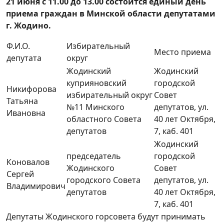
21 июня с 11.00 до 13.00 состоится единый день
приема граждан в Минской области депутатами
г. Жодино.
Ф.И.О.
Избирательный
Место приема
депутата
округ
Жодинский
Жодинский
куприяновский
городской
Никифорова
избирательный округ
Совет
Татьяна
№11 Минского
депутатов, ул.
Ивановна
областного Совета
40 лет Октября,
депутатов
7, каб. 401
Жодинский
председатель
городской
Коновалов
Жодинского
Совет
Сергей
городского Совета
депутатов, ул.
Владимирович
депутатов
40 лет Октября,
7, каб. 401
Депутаты Жодинского горсовета будут принимать